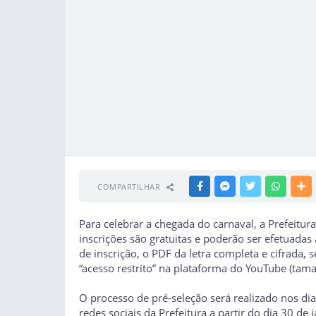
COMPARTILHAR
FACEBOOK
MESSENGER
TWITTER
WHATSA
M
Para celebrar a chegada do carnaval, a Prefeitur
inscrições são gratuitas e poderão ser efetuadas 
de inscrição, o PDF da letra completa e cifrad
“acesso restrito” na plataforma do YouTube (tam
O processo de pré-seleção será realizado nos dia
redes sociais da Prefeitura a partir do dia 30 de 